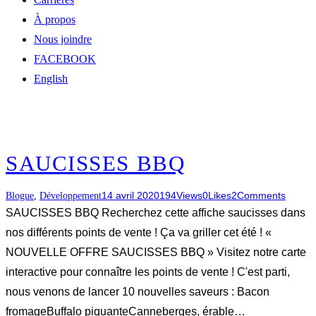
À propos
Nous joindre
FACEBOOK
English
SAUCISSES BBQ
14 avril 2020
194
Views
0
Likes
2
Comments
Blogue
,
Développement
SAUCISSES BBQ Recherchez cette affiche saucisses dans
nos différents points de vente ! Ça va griller cet été ! «
NOUVELLE OFFRE SAUCISSES BBQ » Visitez notre carte
interactive pour connaître les points de vente ! C'est parti,
nous venons de lancer 10 nouvelles saveurs : Bacon
fromageBuffalo piquanteCanneberges, érable…