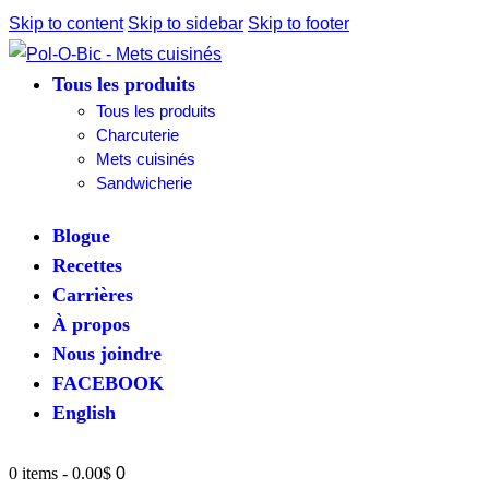
Skip to content
Skip to sidebar
Skip to footer
Tous les produits
Tous les produits
Charcuterie
Mets cuisinés
Sandwicherie
Blogue
Recettes
Carrières
À propos
Nous joindre
FACEBOOK
English
0 items
-
0.00$
0