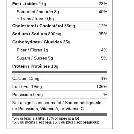
Fat / Lipides
17g
23%
Saturated / saturés 8g
40%
+ Trans / trans 0,5g
Cholesterol / Cholestérol
35mg
12%
Sodium / Sodium
800mg
35%
Carbohydrate / Glucides
35g
Fiber / Fibres 1g
4%
Sugars / Sucres 5g
5%
Protein / Protéines
18g
Calcium 13mg
1%
Iron / Fer 19mg
106%
Potassium 0 mg
%
Not a significant source of / Source négligeable
de Potassium, Vitamin A, or Vitamin C.
*5% or less is
a litte
, 15% or more is
a lot
*5% ou moins c`est
peu
, 15% ou plus c`est
beaucoup